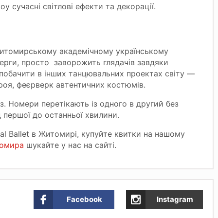
у сучасні світлові ефекти та декорації.
у Житомирському академічному українському
ерги, просто заворожить глядачів завдяки
 побачити в інших танцювальних проектах світу —
роя, феєрверк автентичних костюмів.
уз. Номери перетікають із одного в другий без
д першої до останньої хвилини.
l Ballet в Житомирі, купуйте квитки на нашому
томира
шукайте у нас на сайті.
Facebook
Instagram