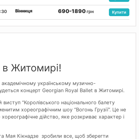
Вінниця
690-1890
:30
грн
Купити
t в Житомирі!
 академічному українському музично-
удеться концерт Georgian Royal Ballet в Житомирі.
й виступ “Королівського національного балету
знаменитим хореографічним шоу “Вогонь Грузії”. Це не
 хореографічне дійство, яке розкриває характер і
 та Мая Кікнадзе зробили все, щоб зберегти