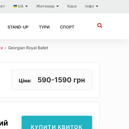
нет
UA
Житомир
Каси
Інфо
STAND-UP
ТУРИ
СПОРТ
ги
»
Georgian Royal Ballet
590-1590 грн
Ціна:
ий
КУПИТИ КВИТОК