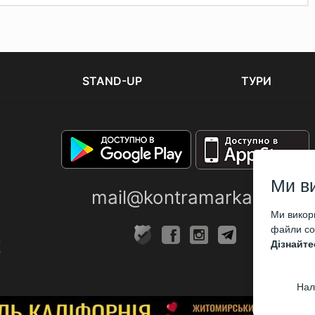
STAND-UP
ТУРИ
Ми в
mail@kontramarka.ua
Ми викори
файли coo
Дізнайте
Нал