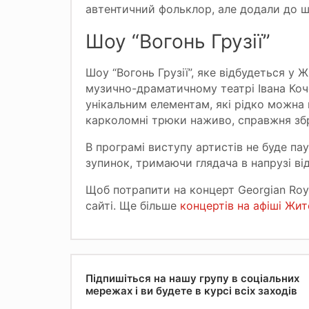
автентичний фольклор, але додали до шо
Шоу “Вогонь Грузії”
Шоу “Вогонь Грузії”, яке відбудеться 
музично-драматичному театрі Івана Коч
унікальним елементам, які рідко можна
карколомні трюки наживо, справжня зб
В програмі виступу артистів не буде па
зупинок, тримаючи глядача в напрузі ві
Щоб потрапити на концерт Georgian Roya
сайті. Ще більше
концертів на афіші Жи
Підпишіться на нашу групу в соціальних
мережах і ви будете в курсі всіх заходів