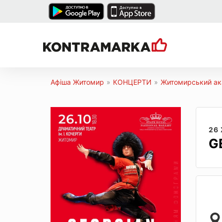
Афіша Житомир
»
КОНЦЕРТИ
»
Житомирський ака
26
G