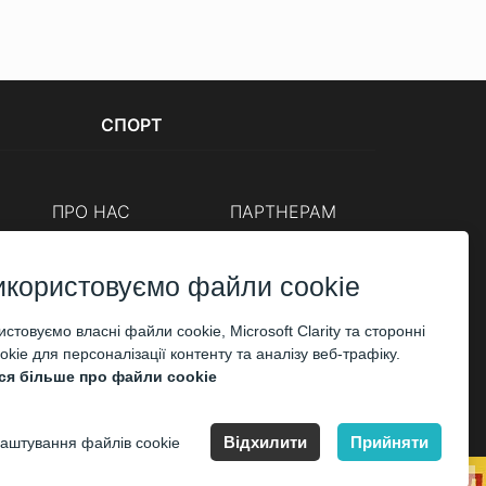
СПОРТ
ПРО НАС
ПАРТНЕРАМ
Каси
Організаторам
Корпоративним клієнтам
икористовуємо файли cookie
ОПЛАТА
стовуємо власні файли cookie, Microsoft Clarity та сторонні
kie для персоналізації контенту та аналізу веб-трафіку.
ся більше про файли cookie
Відхилити
Прийняти
аштування файлів cookie