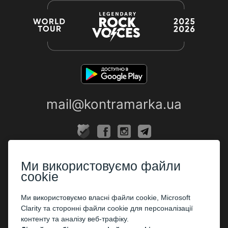
mail@kontramarka.ua
ПРО НАС
Ми використовуємо файли
Каси
cookie
ПАРТНЕРАМ
Ми використовуємо власні файли cookie, Microsoft
Clarity та сторонні файли cookie для персоналізації
Організаторам
контенту та аналізу веб-трафіку.
Корпоративним клієнтам