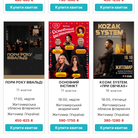
490-890 ₴
790-1690 ₴
450-1250 ₴
Купити квиток
Купити квиток
Купити квиток
ПОРИ РОКУ ВІВАЛЬДІ
ОСНОВНИЙ
KOZAK SYSTEM.
ІНСТИНКТ
«ПРИ СВІЧКАХ»
11
жовтня
11
16
жовтня
жовтня
17:00, неділя
18:00, неділя
18:00, пʼятниця
Житомирська
Житомирський
Житомирська
обласна філармонія
академічний
обласна філармонія
ім. С. Ріхтера
український музично-
ім. С. Ріхтера
Житомир (Україна)
Житомир (Україна)
Житомир (Україна)
драматичний театр
Івана Кочерги
450-625 ₴
590-1750 ₴
380-1280 ₴
Купити квиток
Купити квиток
Купити квиток