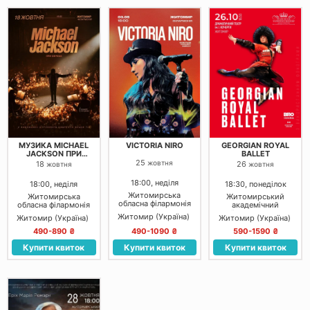
МУЗИКА MICHAEL
VICTORIA NIRO
GEORGIAN ROYAL
JACKSON ПРИ
BALLET
СВІЧКАХ
25
жовтня
18
26
жовтня
жовтня
18:00, неділя
18:00, неділя
18:30, понеділок
Житомирська
Житомирська
Житомирський
обласна філармонія
обласна філармонія
академічний
ім. С. Ріхтера
ім. С. Ріхтера
український музично-
Житомир (Україна)
Житомир (Україна)
Житомир (Україна)
драматичний театр
Івана Кочерги
490-890 ₴
490-1090 ₴
590-1590 ₴
Купити квиток
Купити квиток
Купити квиток