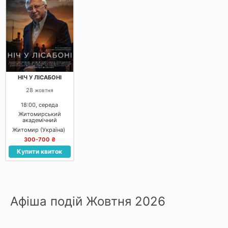
НІЧ У ЛІСАБОНІ
28
жовтня
18:00, середа
Житомирський
академічний
український музично-
Житомир (Україна)
драматичний театр
Івана Кочерги
300-700 ₴
Купити квиток
Афіша подій Жовтня 2026