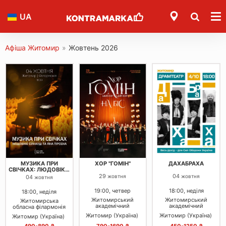
UA
Афіша Житомир
»
Жовтень 2026
МУЗИКА ПРИ
ХОР "ГОМІН"
ДАХАБРАХА
СВІЧКАХ: ЛЮДОВІКО
ЕЙНАУДІ ТА ЯН
29
04
жовтня
жовтня
04
жовтня
ТІРСЕН
19:00, четвер
18:00, неділя
18:00, неділя
Житомирський
Житомирський
Житомирська
академічний
академічний
обласна філармонія
український музично-
український музично-
ім. С. Ріхтера
Житомир (Україна)
Житомир (Україна)
Житомир (Україна)
драматичний театр
драматичний театр
Івана Кочерги
Івана Кочерги