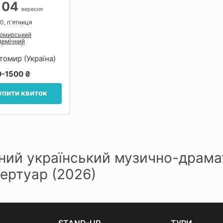
04
енко
вересня
0, пʼятниця
омирський
демічний
аїнський музично-
матичний театр Івана
томир (Україна)
ерги
0-1500 ₴
упити квиток
ий український музично-драмат
ертуар (2026)
STAND-UP
ТУРИ