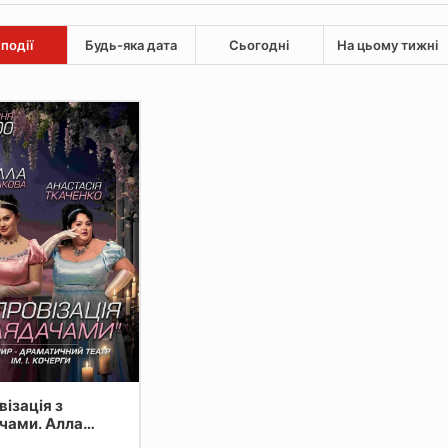
 події
Будь-яка дата
Сьогодні
На цьому тижні
візація з
чами. Алла
ва та Анастасія