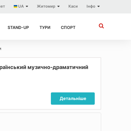
нет
UA
Житомир
Каси
Інфо
STAND-UP
ТУРИ
СПОРТ
и
раїнський музично-драматичний
Детальніше