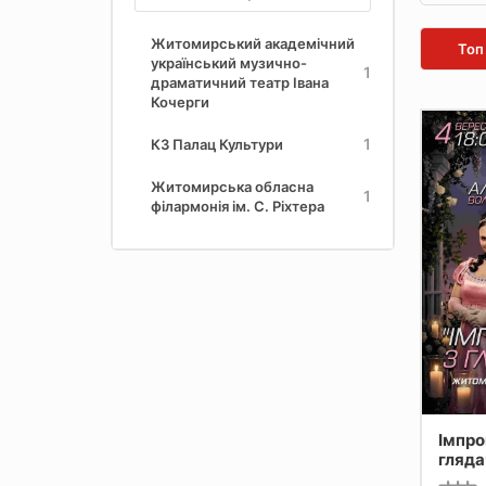
Житомирський академічний
Топ
український музично-
1
драматичний театр Івана
Кочерги
1
КЗ Палац Культури
Житомирська обласна
1
філармонія ім. С. Ріхтера
Імпро
гляда
Волко